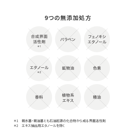
9つの無添加処方
＊1 親水基・親油基とも石油起源の化合物から成る界面活性剤
＊2 エキス抽出用エタノールを除く