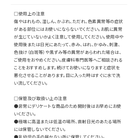
□使用上の注意
傷やはれもの、湿しん、かぶれ、ただれ、色素異常等の症状
がある部位にはお使いにならないでください。お肌に異常
が生じていないかよく注意して使用してください。使用中や
使用後または日光にあたって、赤み、はれ、かゆみ、刺激、
色抜け（白斑等）や黒ずみ等の異常があらわれた場合は、
ご使用をおやめください。皮膚科専門医等へご相談される
ことをおすすめします。続けてお使いになりますと症状を
悪化させることがあります。目に入った時はすぐに水で洗
い流してください。
□保管及び取扱い上の注意
●非常にデリケートな商品のため開封後はお早めにお使
いください。
●極端に高温または低温の場所、直射日光のあたる場所
には保管しないでください。
●乳幼児の手の届かない所に保管してください。